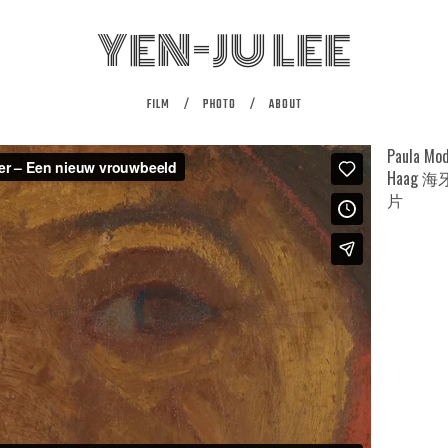
YEN-JU LEE
FILM
PHOTO
ABOUT
Paula Mo
Haag
片